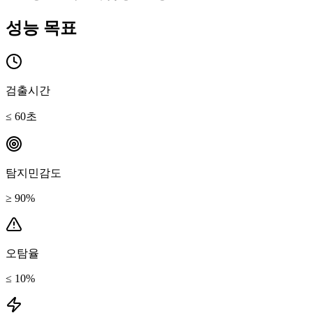
성능 목표
검출시간
≤ 60초
탐지민감도
≥ 90%
오탐율
≤ 10%